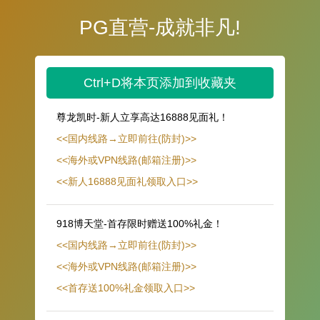
PG直营-成就非凡!
Ctrl+D将本页添加到收藏夹
尊龙凯时-新人立享高达16888见面礼！
<<国内线路→立即前往(防封)>>
<<海外或VPN线路(邮箱注册)>>
<<新人16888见面礼领取入口>>
918博天堂-首存限时赠送100%礼金！
<<国内线路→立即前往(防封)>>
<<海外或VPN线路(邮箱注册)>>
<<首存送100%礼金领取入口>>